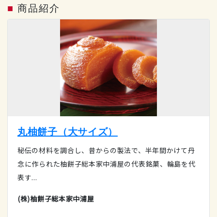
■
商品紹介
丸柚餅子（大サイズ）
秘伝の材料を調合し、昔からの製法で、半年間かけて丹
念に作られた柚餅子総本家中浦屋の代表銘菓、輪島を代
表す...
(株)柚餅子総本家中浦屋