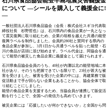
石川県食品協会能登半島地震災害義援金
について ―シールを購入して義援金に!
―
一般社団法人石川県食品協会（会長：株式会社スギヨ代表取
締役社長 杉野哲也）は、石川県内の食品企業が一丸となっ
て震災復興に取り組むため、企業の垣根を越えた共通の能登
復興ラベルを制作しました。会員約280社と賛同する県内の
食品企業が参加し、3月1日から共通ラベルを貼った能登・石
川の食品が店頭に並び始めます。ラベル代金は、同協会を通
じて能登の被災した食品企業に義援金として届けられます。
石川県食品協会会員のうち、40社が内灘以北の能登地域に本
社があり、そのうち把握できている限りで、23社が甚大な被
害を受けました。被害を受けた企業の中には、再建業務で販
促活動まで手が回らない企業もあることから、協会全体で取
り組むことにしました。
能登の食品企業を支援するため、当協会員が連携して販促活
動を行うことで、全国への発信力も高めていきます。
被災企業には「応援したいが何かできないか」と全国から問