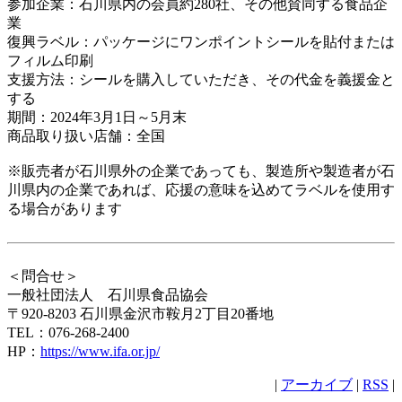
参加企業：石川県内の会員約280社、その他賛同する食品企
業
復興ラベル：パッケージにワンポイントシールを貼付または
フィルム印刷
支援方法：シールを購入していただき、その代金を義援金と
する
期間：2024年3月1日～5月末
商品取り扱い店舗：全国
※販売者が石川県外の企業であっても、製造所や製造者が石
川県内の企業であれば、応援の意味を込めてラベルを使用す
る場合があります
＜問合せ＞
一般社団法人 石川県食品協会
〒920-8203 石川県金沢市鞍月2丁目20番地
TEL：076-268-2400
HP：
https://www.ifa.or.jp/
|
アーカイブ
|
RSS
|