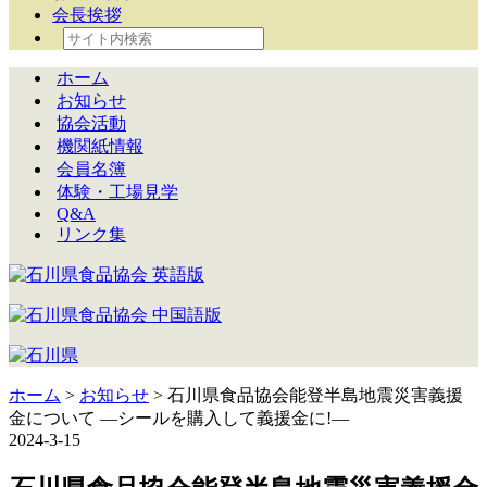
会長挨拶
ホーム
お知らせ
協会活動
機関紙情報
会員名簿
体験・工場見学
Q&A
リンク集
ホーム
>
お知らせ
> 石川県食品協会能登半島地震災害義援
金について ―シールを購入して義援金に!―
2024-3-15