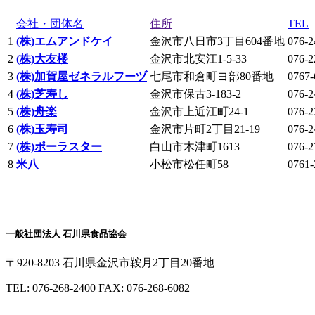
会社・団体名
住所
TEL
1
(株)エムアンドケイ
金沢市八日市3丁目604番地
076-2
2
(株)大友楼
金沢市北安江1-5-33
076-2
3
(株)加賀屋ゼネラルフーヅ
七尾市和倉町ヨ部80番地
0767-
4
(株)芝寿し
金沢市保古3-183-2
076-2
5
(株)舟楽
金沢市上近江町24-1
076-2
6
(株)玉寿司
金沢市片町2丁目21-19
076-2
7
(株)ポーラスター
白山市木津町1613
076-2
8
米八
小松市松任町58
0761-
一般社団法人 石川県食品協会
〒920-8203 石川県金沢市鞍月2丁目20番地
TEL: 076-268-2400 FAX: 076-268-6082