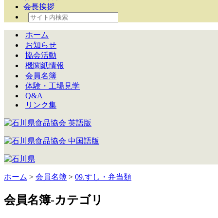
会長挨拶
ホーム
お知らせ
協会活動
機関紙情報
会員名簿
体験・工場見学
Q&A
リンク集
ホーム
>
会員名簿
>
09.すし・弁当類
会員名簿-カテゴリ