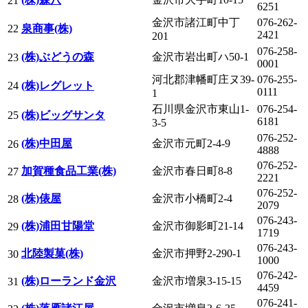
21
6251
金沢市諸江町中丁
076-262-
22
泉商事(株)
2421
201
076-258-
(株)ぶどうの森
金沢市岩出町ハ50-1
23
0001
河北郡津幡町庄ヌ39-
076-255-
24
(株)レグレット
0111
1
石川県金沢市東山1-
076-254-
25
(株)ビッグサンタ
6181
3-5
076-252-
(株)中田屋
金沢市元町2-4-9
26
4888
076-252-
加賀種食品工業(株)
金沢市春日町8-8
27
2221
076-252-
(株)俵屋
金沢市小橋町2-4
28
2079
076-243-
(株)浦田甘陽堂
金沢市御影町21-14
29
1719
076-243-
北陸製菓(株)
金沢市押野2-290-1
30
1000
076-242-
(株)ローランド金沢
金沢市増泉3-15-15
31
4459
076-241-