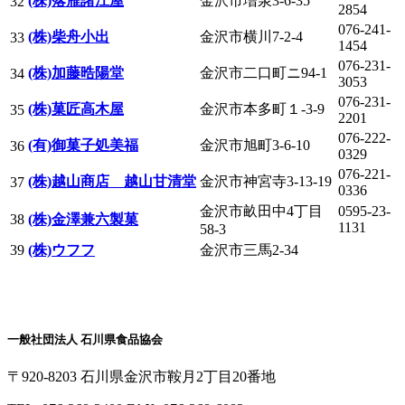
(株)落雁諸江屋
金沢市増泉3-6-35
32
2854
076-241-
(株)柴舟小出
金沢市横川7-2-4
33
1454
076-231-
(株)加藤晧陽堂
金沢市二口町ニ94-1
34
3053
076-231-
(株)菓匠高木屋
金沢市本多町１-3-9
35
2201
076-222-
(有)御菓子処美福
金沢市旭町3-6-10
36
0329
076-221-
(株)越山商店 越山甘清堂
金沢市神宮寺3-13-19
37
0336
金沢市畝田中4丁目
0595-23-
38
(株)金澤兼六製菓
1131
58-3
39
(株)ウフフ
金沢市三馬2-34
一般社団法人 石川県食品協会
〒920-8203 石川県金沢市鞍月2丁目20番地