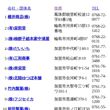
会社・団体名
住所
TEL
鳳珠郡能登町松波12
0768-72-
横井商店(株)
1
0077
字83番1地
輪島市河井町15部13
0768-22-
(有)栄煎堂
2
1412
番地
0768-22-
(株)柚餅子総本家中浦屋
輪島市河井町4部97
3
0131
0761-77-
(株)だいいち
加賀市中代町リ60-1
4
3700
0761-77-
(有)三和商事
加賀市松山町ホ19
5
3488
0761-76-
(株)幸栄堂
加賀市宇谷町ヤ1-54
6
1616
0761-74-
(株)北陸ゆつぼ本舗
加賀市合河町ヲ6-1
7
1792
加賀市大聖寺三ツ町
0761-73-
竹内製菓(株)
8
2333
ワ101-1
0761-73-
(株)フジセイカ
加賀市黒瀬町370-1
9
1200
0761-55-
前田製菓(株)
能美市中ノ江町ほ50
10