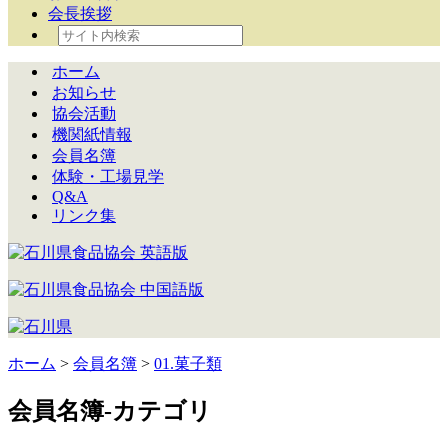
会長挨拶
ホーム
お知らせ
協会活動
機関紙情報
会員名簿
体験・工場見学
Q&A
リンク集
ホーム
>
会員名簿
>
01.菓子類
会員名簿-カテゴリ