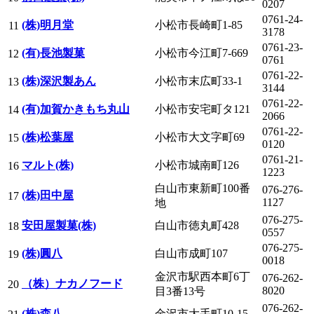
0207
0761-24-
(株)明月堂
小松市長崎町1-85
11
3178
0761-23-
(有)長池製菓
小松市今江町7-669
12
0761
0761-22-
(株)深沢製あん
小松市末広町33-1
13
3144
0761-22-
(有)加賀かきもち丸山
小松市安宅町タ121
14
2066
0761-22-
(株)松葉屋
小松市大文字町69
15
0120
0761-21-
マルト(株)
小松市城南町126
16
1223
白山市東新町100番
076-276-
(株)田中屋
17
1127
地
076-275-
安田屋製菓(株)
白山市徳丸町428
18
0557
076-275-
(株)圓八
白山市成町107
19
0018
金沢市駅西本町6丁
076-262-
（株）ナカノフード
20
8020
目3番13号
076-262-
(株)森八
金沢市大手町10-15