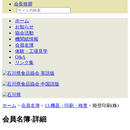
会長挨拶
ホーム
お知らせ
協会活動
機関紙情報
会員名簿
体験・工場見学
Q&A
リンク集
ホーム
>
会員名簿
>
13.機器・印刷・検査
> 能登印刷(株)
会員名簿-詳細