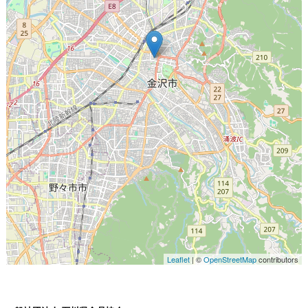
Leaflet
| ©
OpenStreetMap
contributors