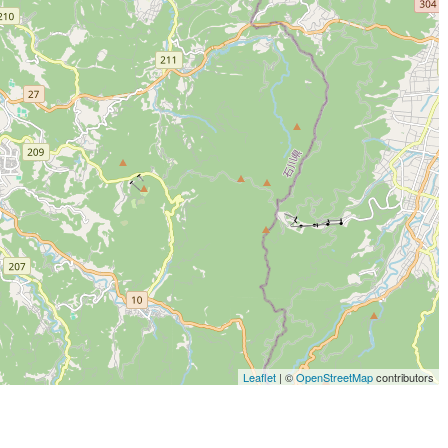
Leaflet
| ©
OpenStreetMap
contributors