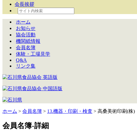
会長挨拶
ホーム
お知らせ
協会活動
機関紙情報
会員名簿
体験・工場見学
Q&A
リンク集
ホーム
>
会員名簿
>
13.機器・印刷・検査
> 高桑美術印刷(株)
会員名簿-詳細